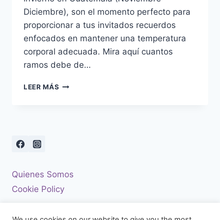
Diciembre), son el momento perfecto para
proporcionar a tus invitados recuerdos
enfocados en mantener una temperatura
corporal adecuada. Mira aquí cuantos
ramos debe de…
5
LEER MÁS
RECUERDOS
ÚTILES
PARA
BODAS
EN
INVIERNO
Quienes Somos
Cookie Policy
We use cookies on our website to give you the most