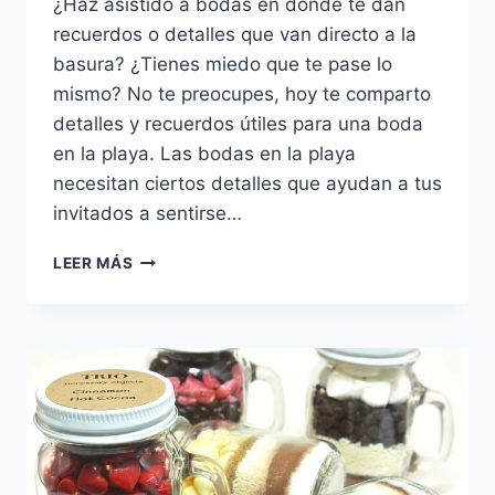
¿Haz asistido a bodas en donde te dan
recuerdos o detalles que van directo a la
basura? ¿Tienes miedo que te pase lo
mismo? No te preocupes, hoy te comparto
detalles y recuerdos útiles para una boda
en la playa. Las bodas en la playa
necesitan ciertos detalles que ayudan a tus
invitados a sentirse…
6
LEER MÁS
DETALLES
Y
RECUERDOS
ÚTILES
PARA
UNA
BODA
EN
LA
PLAYA