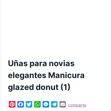
Uñas para novias
elegantes Manicura
glazed donut (1)
P
F
T
W
M
T
E
comparte
i
a
w
h
e
e
m