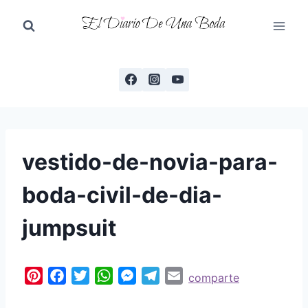
Saltar
al
contenido
vestido-de-novia-para-
boda-civil-de-dia-
jumpsuit
P
F
T
W
M
T
E
comparte
i
a
w
h
e
e
m