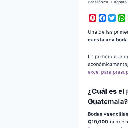
Por
Mónica
agosto
P
F
T
i
a
w
h
Una de las prim
n
c
i
a
cuesta una boda
t
e
t
t
e
b
t
s
r
o
e
Lo primero que de
e
o
r
económicamente,
s
k
excel para presu
t
¿Cuál es el
Guatemala?
Bodas «sencillas
Q10,000
(aproxi