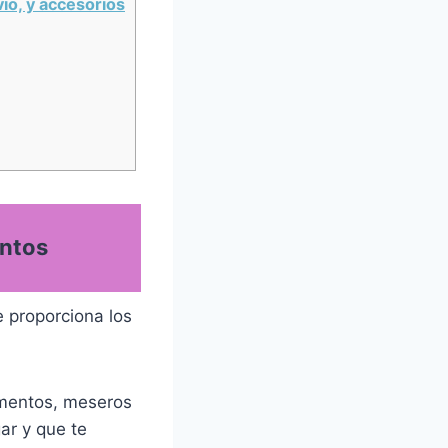
vio, y accesorios
entos
e proporciona los
limentos, meseros
ar y que te