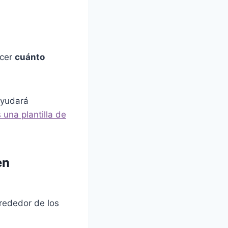
ocer
cuánto
ayudará
 una plantilla de
en
rededor de los