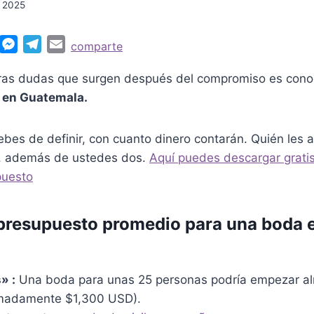
, 2025
W
M
T
E
comparte
e
e
m
eras dudas que surgen después del compromiso es con
s
l
a
 en Guatemala.
s
e
i
e
g
l
A
n
r
bes de definir, con cuanto dinero contarán. Quién les 
p
g
a
 además de ustedes dos.
Aquí puedes descargar gratis
p
e
m
puesto
r
 presupuesto promedio para una boda 
» :
Una boda para unas 25 personas podría empezar al
madamente $1,300 USD).