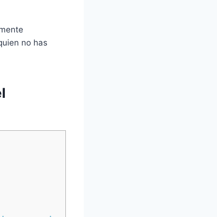
lmente
 quien no has
l