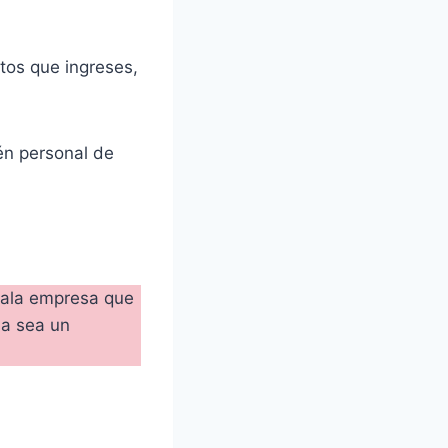
tos que ingreses,
én personal de
 mala empresa que
da sea un