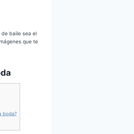
 de baile sea el
 imágenes que te
oda
la boda?