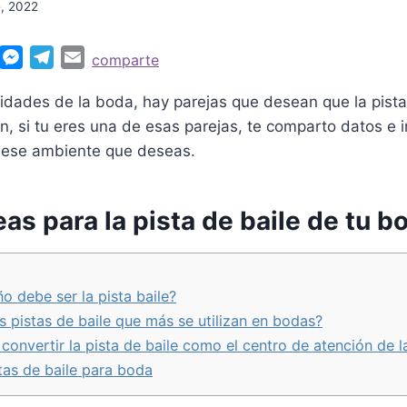
e, 2022
W
M
T
E
comparte
e
e
m
ioridades de la boda, hay parejas que desean que la pista
s
l
a
n, si tu eres una de esas parejas, te comparto datos e
s
e
i
 ese ambiente que deseas.
e
g
l
A
n
r
p
g
a
eas para la pista de baile de tu b
p
e
m
r
 debe ser la pista baile?
s pistas de baile que más se utilizan en bodas?
onvertir la pista de baile como el centro de atención de 
tas de baile para boda