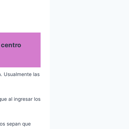
 centro
n. Usualmente las
ue al ingresar los
llos sepan que