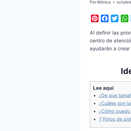
Por
Mónica
octubr
P
F
T
i
a
w
h
Al definir las pr
n
c
i
a
centro de atenció
t
e
t
t
ayudarán a crear
e
b
t
s
r
o
e
e
o
r
Id
s
k
t
Lee aquí
¿De que tamaño
¿Cuáles son la
¿Cómo puedo c
7 Fotos de pis