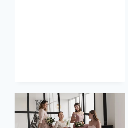
DE
SOLTERA
–
INVITADA-
BRUNCH,
CASUAL,
FORMAL