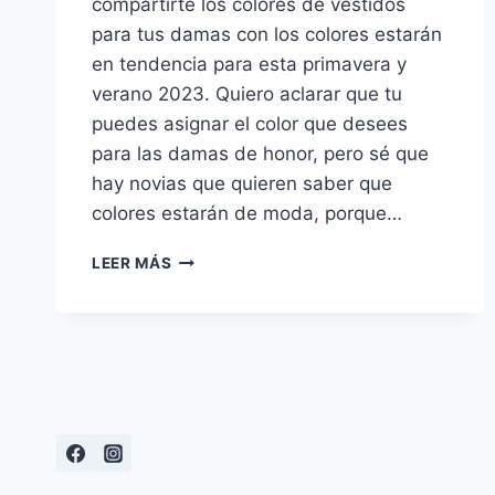
compartirte los colores de vestidos
para tus damas con los colores estarán
en tendencia para esta primavera y
verano 2023. Quiero aclarar que tu
puedes asignar el color que desees
para las damas de honor, pero sé que
hay novias que quieren saber que
colores estarán de moda, porque…
COLORES
LEER MÁS
DE
VESTIDOS
DE
DAMAS
PARA
BODAS
EN
PRIMAVERA
Y
VERANO