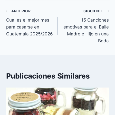
entrada:
e
o
r
p
g
a
Navegación
ANTERIOR
SIGUIENTE
s
k
p
e
m
t
r
Cual es el mejor mes
15 Canciones
de
para casarse en
emotivas para el Baile
entradas
Guatemala 2025/2026
Madre e Hijo en una
Boda
Publicaciones Similares