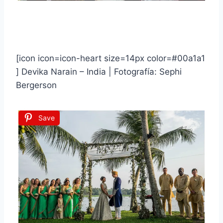
[icon icon=icon-heart size=14px color=#00a1a1
] Devika Narain – India | Fotografía: Sephi
Bergerson
Save