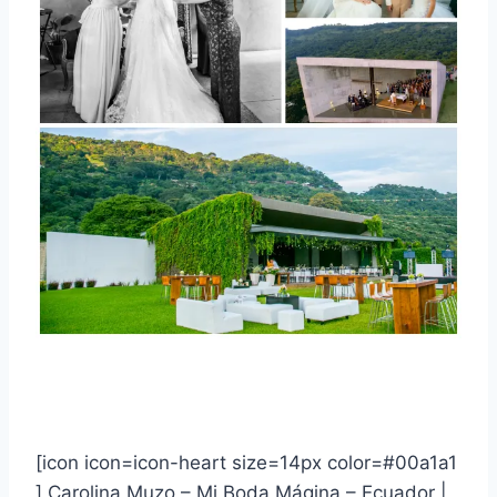
[icon icon=icon-heart size=14px color=#00a1a1
] Carolina Muzo – Mi Boda Mágina – Ecuador |